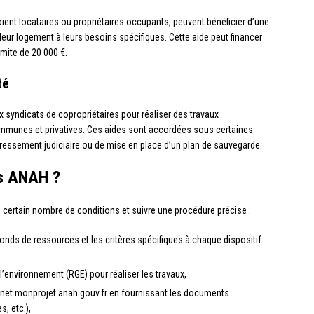
ient locataires ou propriétaires occupants, peuvent bénéficier d’une
leur logement à leurs besoins spécifiques. Cette aide peut financer
imite de 20 000 €.
té
syndicats de copropriétaires pour réaliser des travaux
communes et privatives. Ces aides sont accordées sous certaines
essement judiciaire ou de mise en place d’un plan de sauvegarde.
s ANAH ?
n certain nombre de conditions et suivre une procédure précise :
lafonds de ressources et les critères spécifiques à chaque dispositif
’environnement (RGE) pour réaliser les travaux,
ernet monprojet.anah.gouv.fr en fournissant les documents
s, etc.),