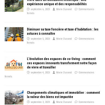
expérience unique et des responsabilités
septembre 6, 2023
Marie Dunand
Commentaires
fermés
Diminuer sa taxe foncière et taxe d’habitation : les
astuces à connaître
septembre 5, 2023
Marie Dunand
Commentaires
fermés
L’évolution des espaces de co-living : comment
ces espaces innovants transforment notre façon
de vivre et travailler
septembre 4, 2023
Marie Dunand
Commentaires
fermés
Changements climatiques et immobilier : comment
la valeur des biens est impactée
septembre 3, 2023
Marie Dunand
Commentaires