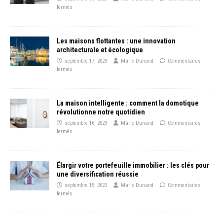
fermés
Les maisons flottantes : une innovation
architecturale et écologique
septembre 17, 2023
Marie Dunand
Commentaires
fermés
La maison intelligente : comment la domotique
révolutionne notre quotidien
septembre 16, 2023
Marie Dunand
Commentaires
fermés
Élargir votre portefeuille immobilier : les clés pour
une diversification réussie
septembre 15, 2023
Marie Dunand
Commentaires
fermés