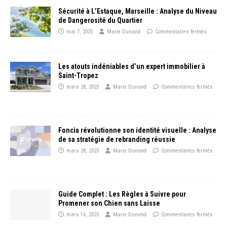
Sécurité à L’Estaque, Marseille : Analyse du Niveau
de Dangerosité du Quartier
mai 7, 2025
Marie Dunand
Commentaires fermés
Les atouts indéniables d’un expert immobilier à
Saint-Tropez
mars 28, 2025
Marie Dunand
Commentaires fermés
Foncia révolutionne son identité visuelle : Analyse
de sa stratégie de rebranding réussie
mars 28, 2025
Marie Dunand
Commentaires fermés
Guide Complet : Les Règles à Suivre pour
Promener son Chien sans Laisse
mars 16, 2025
Marie Dunand
Commentaires fermés