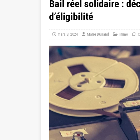
Bail réel solidaire : d
d’éligibilité
mars 8, 2024
Marie Dunand
Immo
C