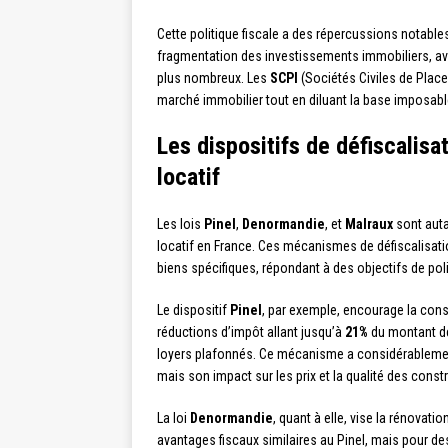
Cette politique fiscale a des répercussions notabl
fragmentation des investissements immobiliers, av
plus nombreux. Les
SCPI
(Sociétés Civiles de Place
marché immobilier tout en diluant la base imposable 
Les dispositifs de défiscalisa
locatif
Les lois
Pinel
,
Denormandie
, et
Malraux
sont auta
locatif en France. Ces mécanismes de défiscalisatio
biens spécifiques, répondant à des objectifs de poli
Le dispositif
Pinel
, par exemple, encourage la cons
réductions d’impôt allant jusqu’à
21%
du montant de
loyers plafonnés. Ce mécanisme a considérablemen
mais son impact sur les prix et la qualité des constr
La loi
Denormandie
, quant à elle, vise la rénovati
avantages fiscaux similaires au Pinel, mais pour de