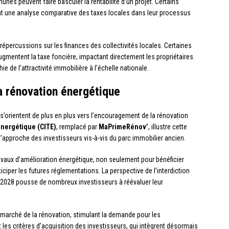
nes peuvent faire basculer la rentabilité d’un projet. Certains
t une analyse comparative des taxes locales dans leur processus
s répercussions sur les finances des collectivités locales. Certaines
mentent la taxe foncière, impactant directement les propriétaires.
ie de l’attractivité immobilière à l’échelle nationale.
la rénovation énergétique
 s’orientent de plus en plus vers l’encouragement de la rénovation
 énergétique (CITE)
, remplacé par
MaPrimeRénov’
, illustre cette
’approche des investisseurs vis-à-vis du parc immobilier ancien.
ravaux d’amélioration énergétique, non seulement pour bénéficier
ciper les futures réglementations. La perspective de l’interdiction
 2028 pousse de nombreux investisseurs à réévaluer leur
e marché de la rénovation, stimulant la demande pour les
 les critères d’acquisition des investisseurs, qui intègrent désormais