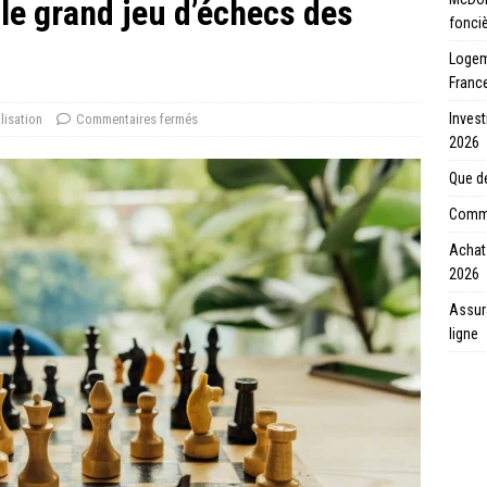
 le grand jeu d’échecs des
fonci
Logeme
Franc
Invest
lisation
Commentaires fermés
2026
Que de
Comme
Achat 
2026
Assur
ligne