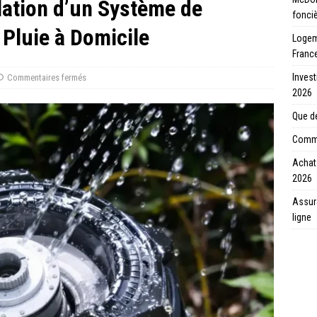
llation d’un Système de
fonci
Pluie à Domicile
Logeme
Franc
Invest
Commentaires fermés
2026
Que de
Comme
Achat 
2026
Assur
ligne