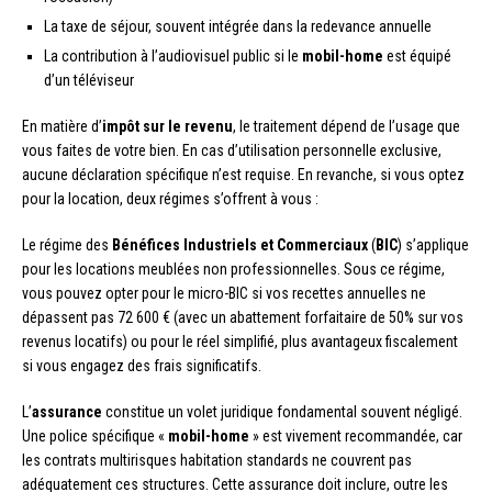
La taxe de séjour, souvent intégrée dans la redevance annuelle
La contribution à l’audiovisuel public si le
mobil-home
est équipé
d’un téléviseur
En matière d’
impôt sur le revenu
, le traitement dépend de l’usage que
vous faites de votre bien. En cas d’utilisation personnelle exclusive,
aucune déclaration spécifique n’est requise. En revanche, si vous optez
pour la location, deux régimes s’offrent à vous :
Le régime des
Bénéfices Industriels et Commerciaux
(
BIC
) s’applique
pour les locations meublées non professionnelles. Sous ce régime,
vous pouvez opter pour le micro-BIC si vos recettes annuelles ne
dépassent pas 72 600 € (avec un abattement forfaitaire de 50% sur vos
revenus locatifs) ou pour le réel simplifié, plus avantageux fiscalement
si vous engagez des frais significatifs.
L’
assurance
constitue un volet juridique fondamental souvent négligé.
Une police spécifique «
mobil-home
» est vivement recommandée, car
les contrats multirisques habitation standards ne couvrent pas
adéquatement ces structures. Cette assurance doit inclure, outre les