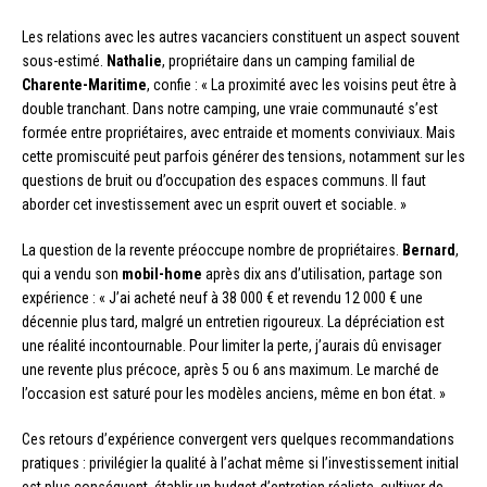
Les relations avec les autres vacanciers constituent un aspect souvent
sous-estimé.
Nathalie
, propriétaire dans un camping familial de
Charente-Maritime
, confie : « La proximité avec les voisins peut être à
double tranchant. Dans notre camping, une vraie communauté s’est
formée entre propriétaires, avec entraide et moments conviviaux. Mais
cette promiscuité peut parfois générer des tensions, notamment sur les
questions de bruit ou d’occupation des espaces communs. Il faut
aborder cet investissement avec un esprit ouvert et sociable. »
La question de la revente préoccupe nombre de propriétaires.
Bernard
,
qui a vendu son
mobil-home
après dix ans d’utilisation, partage son
expérience : « J’ai acheté neuf à 38 000 € et revendu 12 000 € une
décennie plus tard, malgré un entretien rigoureux. La dépréciation est
une réalité incontournable. Pour limiter la perte, j’aurais dû envisager
une revente plus précoce, après 5 ou 6 ans maximum. Le marché de
l’occasion est saturé pour les modèles anciens, même en bon état. »
Ces retours d’expérience convergent vers quelques recommandations
pratiques : privilégier la qualité à l’achat même si l’investissement initial
est plus conséquent, établir un budget d’entretien réaliste, cultiver de