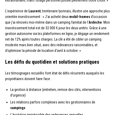
extraordinaire, mais l’usage personnel justifie pleinement notre choix. »
L’expérience de
Laurent
, trentenaire lyonnais, illustre une approche plus
orientée investissement : « J’ai acheté deux
mobil-homes
d’occasion
que j’ai rénovés moi-même dans un camping familial de l’
Ardèche
. Mon
investissement total est de 32 000 € pour les deux unités. Grâce à une
gestion autonome via les plateformes en ligne, je dégage un rendement
net de 12% après toutes charges. La clé a été de cibler un camping
modeste mais bien situé, avec des redevances raisonnables, et
d’optimiser la période de location d’avril à octobre. »
Les défis du quotidien et solutions pratiques
Les témoignages recueillis font état de défis récurrents auxquels les
propriétaires doivent faire face :
La gestion à distance (entretien, remise des clés, interventions
d’urgence)
Les relations parfois complexes avec les gestionnaires de
campings
L’évolution imprévisible des redevances annuelles