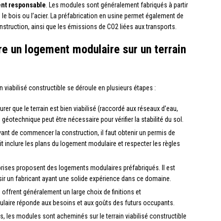
nt responsable
. Les modules sont généralement fabriqués à partir
e bois ou l’acier. La préfabrication en usine permet également de
onstruction, ainsi que les émissions de CO2 liées aux transports.
re un logement modulaire sur un terrain
n viabilisé constructible se déroule en plusieurs étapes :
urer que le terrain est bien viabilisé (raccordé aux réseaux d’eau,
e géotechnique peut être nécessaire pour vérifier la stabilité du sol.
ant de commencer la construction, il faut obtenir un permis de
it inclure les plans du logement modulaire et respecter les règles
prises proposent des logements modulaires préfabriqués. Il est
sir un fabricant ayant une solide expérience dans ce domaine.
 offrent généralement un large choix de finitions et
aire réponde aux besoins et aux goûts des futurs occupants.
s, les modules sont acheminés sur le terrain viabilisé constructible