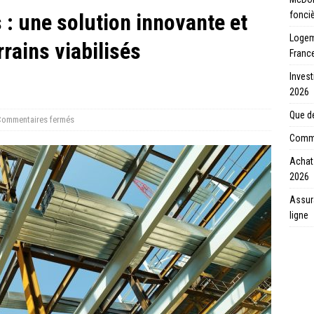
: une solution innovante et
fonci
Logeme
rains viabilisés
Franc
Invest
2026
Que de
ommentaires fermés
Comme
Achat 
2026
Assur
ligne