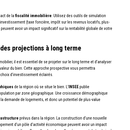
pact de la
fiscalité immobilière
. Utilisez des outils de simulation
 investissement (taxe foncière, impôt sur les revenus locatifs, plus-
euvent avoir un impact significatif sur la rentabilité globale de votre
 des projections à long terme
obilier, il est essentiel de se projeter sur le long terme et d’analyser
a valeur du bien. Cette approche prospective vous permettra
 choix d’investissement éclairés.
phiques
de la région où se situe le bien. L’
INSEE
publie
a population par zone géographique. Une croissance démographique
 la demande de logements, et donc un potentiel de plus-value
rastructure
prévus dans la région. La construction d’une nouvelle
loppement d’un pôle d’activité économique peuvent avoir un impact