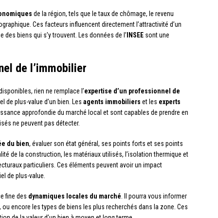
conomiques
de la région, tels que le taux de chômage, le revenu
aphique. Ces facteurs influencent directement l’attractivité d’un
ue des biens qui s’y trouvent. Les données de l’
INSEE
sont une
nel de l’immobilier
isponibles, rien ne remplace l’
expertise d’un professionnel de
el de plus-value d’un bien. Les
agents immobiliers
et les
experts
sance approfondie du marché local et sont capables de prendre en
isés ne peuvent pas détecter.
lée du bien
, évaluer son état général, ses points forts et ses points
lité de la construction, les matériaux utilisés, l’isolation thermique et
cturaux particuliers. Ces éléments peuvent avoir un impact
iel de plus-value.
e fine des
dynamiques locales du marché
. Il pourra vous informer
r, ou encore les types de biens les plus recherchés dans la zone. Ces
tion de la valeur d’un bien à moyen et long terme.