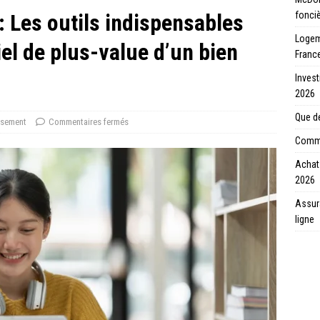
: Les outils indispensables
fonci
Logeme
iel de plus-value d’un bien
Franc
Invest
2026
Que de
ssement
Commentaires fermés
Comme
Achat 
2026
Assur
ligne