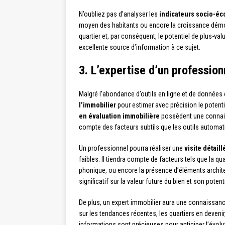
N’oubliez pas d’analyser les
indicateurs socio-é
moyen des habitants ou encore la croissance démogr
quartier et, par conséquent, le potentiel de plus-val
excellente source d’information à ce sujet.
3. L’expertise d’un profession
Malgré l’abondance d’outils en ligne et de données d
l’immobilier
pour estimer avec précision le potenti
en évaluation immobilière
possèdent une connais
compte des facteurs subtils que les outils automat
Un professionnel pourra réaliser une
visite détail
faibles. Il tiendra compte de facteurs tels que la qua
phonique, ou encore la présence d’éléments archite
significatif sur la valeur future du bien et son potent
De plus, un expert immobilier aura une connaissanc
sur les tendances récentes, les quartiers en deveni
informations sont précieuses pour anticiper l’évolu