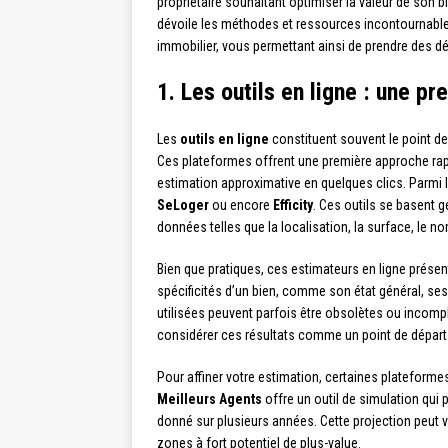
propriétaire souhaitant optimiser la valeur de son bie
dévoile les méthodes et ressources incontournables 
immobilier, vous permettant ainsi de prendre des d
1. Les outils en ligne : une p
Les
outils en ligne
constituent souvent le point de 
Ces plateformes offrent une première approche rapi
estimation approximative en quelques clics. Parmi
SeLoger
ou encore
Efficity
. Ces outils se basent 
données telles que la localisation, la surface, le n
Bien que pratiques, ces estimateurs en ligne présent
spécificités d’un bien, comme son état général, s
utilisées peuvent parfois être obsolètes ou incomp
considérer ces résultats comme un point de départ 
Pour affiner votre estimation, certaines plateform
Meilleurs Agents
offre un outil de simulation qui p
donné sur plusieurs années. Cette projection peut vo
zones à fort potentiel de plus-value.