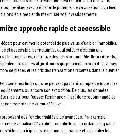
n, maîtriser les outils d’estimation est crucial. Cet article vous
pour évaluer avec précision le potentiel de valorisation d’un bien
écisions éclairées et de maximiser vos investissements.
remière approche rapide et accessible
départ pour estimer le potentiel de plus-value d’un bien immobilier.
de et accessible, permettant aux utilisateurs d’obtenir une
 les plus populaires, on trouve des sites comme
MeilleursAgents
,
généralement sur des
algorithmes
qui prennent en compte diverses
ombre de pièces et les prix des transactions récentes dans le quartier.
ent certaines limites. Ils ne peuvent pas tenir compte de toutes les
es équipements ou encore son exposition. De plus, les données
lètes, ce qui peut fausser l’estimation. Il est donc recommandé de
et non comme une valeur définitive.
es proposent des fonctionnalités plus avancées. Par exemple,
ermet de visualiser l’évolution potentielle des prix dans un quartier
us aider à anticiper les tendances du marché et à identifier les