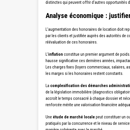
distinctes qui peuvent offrir d’autres opportunités 
Analyse économique : justifie
L’augmentation des honoraires de location doit r
par les clients et justifiée auprès des autorités d
réévaluation de ces honoraires.
L’
inflation
constitue un premier argument de poids. 
hausse significative ces dernières années, impact
Les charges fixes (loyers commerciaux, salaires, 
les marges si les honoraires restent constants.
La
complexification des démarches administrat
de la législation immobilière (diagnostics obligat
accroît le temps consacré à chaque dossier et néc
renforcée mérite une valorisation financière adéqua
Une
étude de marché locale
peut constituer un out
pratiqués par la concurrence et le niveau de servic
manière cohérente avec le marché.