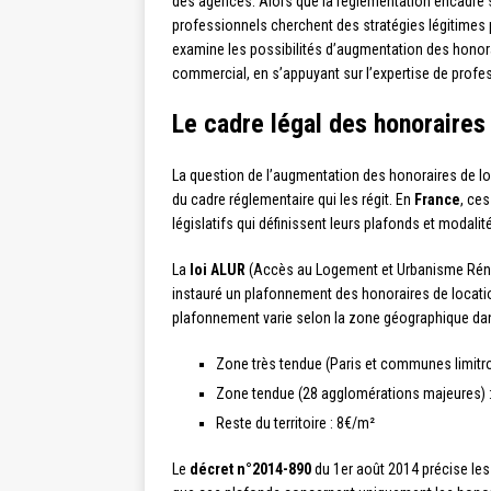
des agences. Alors que la réglementation encadre 
professionnels cherchent des stratégies légitimes 
examine les possibilités d’augmentation des honora
commercial, en s’appuyant sur l’expertise de profe
Le cadre légal des honoraires
La question de l’augmentation des honoraires de 
du cadre réglementaire qui les régit. En
France
, ce
législatifs qui définissent leurs plafonds et modalit
La
loi ALUR
(Accès au Logement et Urbanisme Rénové
instauré un plafonnement des honoraires de locatio
plafonnement varie selon la zone géographique dans 
Zone très tendue (Paris et communes limitr
Zone tendue (28 agglomérations majeures) 
Reste du territoire : 8€/m²
Le
décret n°2014-890
du 1er août 2014 précise les