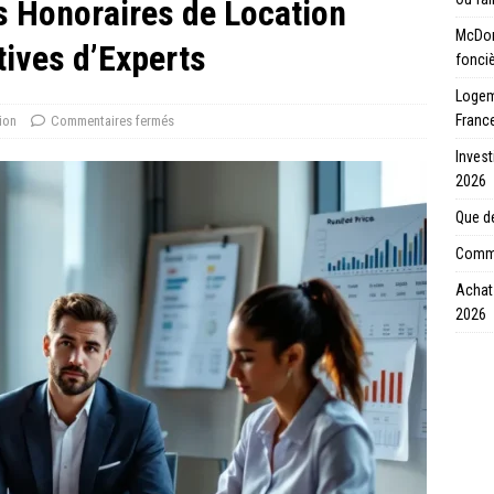
 Honoraires de Location
McDon
tives d’Experts
fonci
Logeme
Franc
ion
Commentaires fermés
Invest
2026
Que de
Comme
Achat 
2026