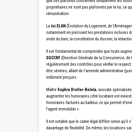
que ces plafonds concernent uniquement les honora
propriétaires ne sont pas plafonnés par la loi, ce 
rémunération.
La
loi ELAN
(Évolution du Logement, de l’Aménagem
notamment en précisant les prestations incluses d
visite du bien, la constitution du dossier, la rédactio
Il est fondamental de comprendre que toute augment
DGCCRF
(Direction Générale de la Concurrence, de
régulièrement des contrôles pour vérifier le respec
être sévères, allant de l’amende administrative (j
indûment perçues.
Maître
Sophie Droller-Bolela
, avocate spécialisée
augmenter les honoraires côté locataire est inexista
honoraires facturés au bailleur, ce qui permet d’en
l’agent immobilier ».
Il est notable que le cadre légal diffère selon qu’il 
davantage de flexibilité. De même, les locations s