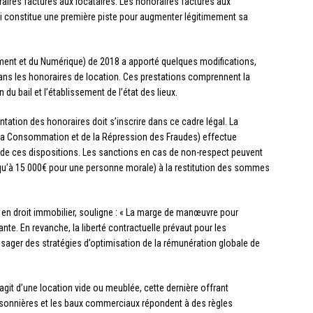
ires facturés aux locataires. Les honoraires facturés aux
qui constitue une première piste pour augmenter légitimement sa
ent et du Numérique) de 2018 a apporté quelques modifications,
ans les honoraires de location. Ces prestations comprennent la
n du bail et l’établissement de l’état des lieux.
ation des honoraires doit s’inscrire dans ce cadre légal. La
 la Consommation et de la Répression des Fraudes) effectue
t de ces dispositions. Les sanctions en cas de non-respect peuvent
usqu’à 15 000€ pour une personne morale) à la restitution des sommes
 en droit immobilier, souligne : « La marge de manœuvre pour
nte. En revanche, la liberté contractuelle prévaut pour les
visager des stratégies d’optimisation de la rémunération globale de
s’agit d’une location vide ou meublée, cette dernière offrant
aisonnières et les baux commerciaux répondent à des règles