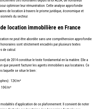
strictement ces honoraires depuis la loi ALUR, de nombreux
pour optimiser leur rémunération. Cette analyse approfondie
ires de location à travers le prisme juridique, économique et
ssionnels du secteur.
 de location immobilière en France
location ne peut être abordée sans une compréhension approfondie
s honoraires sont strictement encadrés par plusieurs textes
és de calcul.
) de 2014 constitue le texte fondamental en la matière. Elle a
n que peuvent facturer les agents immobiliers aux locataires. Ce
laquelle se situe le bien :
ophes) : 12€/m²
: 10€/m²
 modalités d’application de ce plafonnement. Il convient de noter