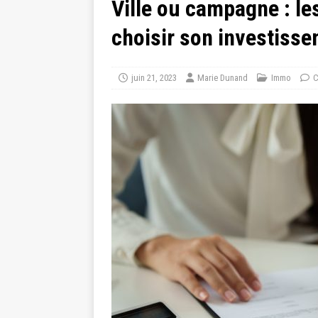
Ville ou campagne : le
choisir son investiss
juin 21, 2023
Marie Dunand
Immo
C