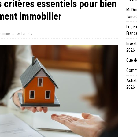
s critères essentiels pour bien
McDon
ement immobilier
fonci
Logeme
Franc
ommentaires fermés
Invest
2026
Que de
Comme
Achat 
2026