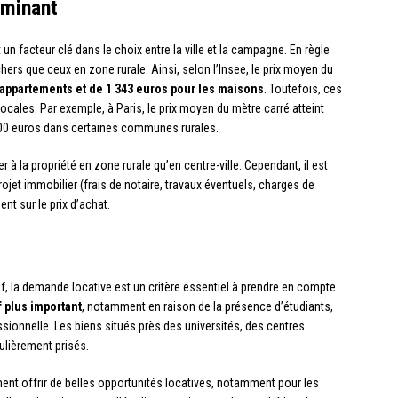
rminant
un facteur clé dans le choix entre la ville et la campagne. En règle
chers que ceux en zone rurale. Ainsi, selon l’Insee, le prix moyen du
 appartements et de 1 343 euros pour les maisons
. Toutefois, ces
locales. Par exemple, à Paris, le prix moyen du mètre carré atteint
2 000 euros dans certaines communes rurales.
r à la propriété en zone rurale qu’en centre-ville. Cependant, il est
ojet immobilier (frais de notaire, travaux éventuels, charges de
nt sur le prix d’achat.
if, la demande locative est un critère essentiel à prendre en compte.
f plus important
, notamment en raison de la présence d’étudiants,
essionnelle. Les biens situés près des universités, des centres
ulièrement prisés.
nt offrir de belles opportunités locatives, notamment pour les