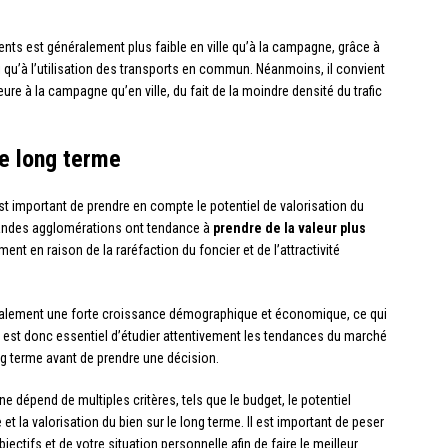
ents est généralement plus faible en ville qu’à la campagne, grâce à
nsi qu’à l’utilisation des transports en commun. Néanmoins, il convient
eure à la campagne qu’en ville, du fait de la moindre densité du trafic
le long terme
est important de prendre en compte le potentiel de valorisation du
grandes agglomérations ont tendance à
prendre de la valeur plus
nt en raison de la raréfaction du foncier et de l’attractivité
également une forte croissance démographique et économique, ce qui
 Il est donc essentiel d’étudier attentivement les tendances du marché
ng terme avant de prendre une décision.
e dépend de multiples critères, tels que le budget, le potentiel
 et la valorisation du bien sur le long terme. Il est important de peser
tifs et de votre situation personnelle afin de faire le meilleur